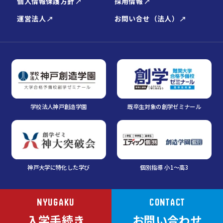
個人情報保護方針
採用情報
運営法人
お問い合せ（法人）
学校法人神戸創造学園
既卒生対象の創学ゼミナール
神戸大学に特化した学び
個別指導 小1～高3
NYUGAKU
CONTACT
入学手続き
お問い合わせ