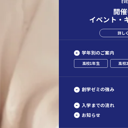
EV
開催
イベント・
詳し
学年別のご案内
高校1年生
高校
創学ゼミの強み
入学までの流れ
お知らせ