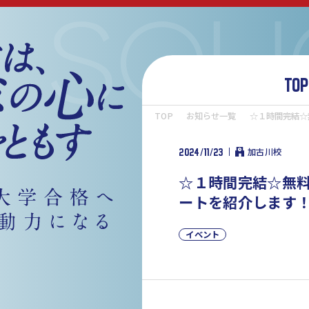
TOP
TOP
お知らせ一覧
☆１時間完結☆
2024/11/23
加古川校
☆１時間完結☆無
ートを紹介します
イベント