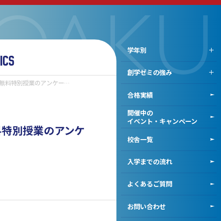
学年別
ICS
高校1年生
創学ゼミの強み
高校2年生
無料特別授業のアンケー…
双方向の対面授業と
高校3年生
合格実績
鍛える演習
既卒生対象創学ゼミナール
高校生活を成功させる
開催中の
学習サポート
イベント・キャンペーン
料特別授業のアンケ
2段階カリキュラムで
校舎一覧
最適ルートに導く
！
入学までの流れ
よくあるご質問
お問い合わせ