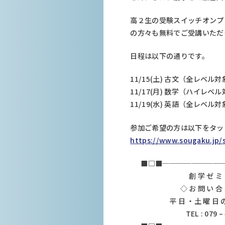
高２生の受験スイッチオンプ
の方々も無料でご受講いただ
日程は以下の通りです。
11/15(土) 古文（全レベル
11/17(月) 数学（ハイレベ
11/19(水) 英語（全レベル
参加ご希望の方は以下をタッ
https://www.sougaku.jp/
■□■────────
創 学 ゼ ミ
◇ お 問 い 合
平 日 ・土 曜 日 の 
TEL : 079 –