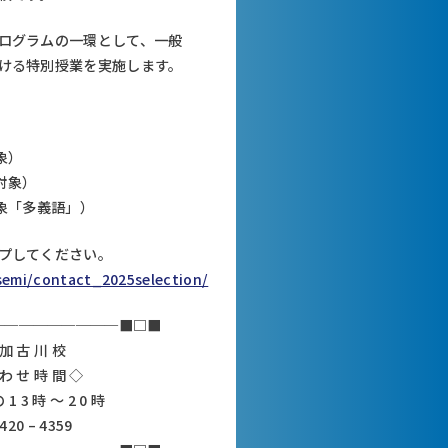
ログラムの一環として、一般
ける特別授業を実施します。
対象）
ル対象）
対象「多義語」）
プしてください。
semi/contact_2025selection/
─────────■□■
 加 古 川 校
 わ せ 時 間 ◇
1 3 時 ～ 2 0 時
 420 – 4359