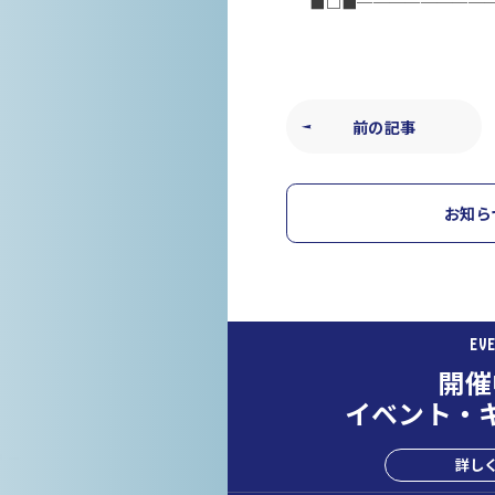
■□■────────
前の記事
お知ら
EV
開催
イベント・
詳し