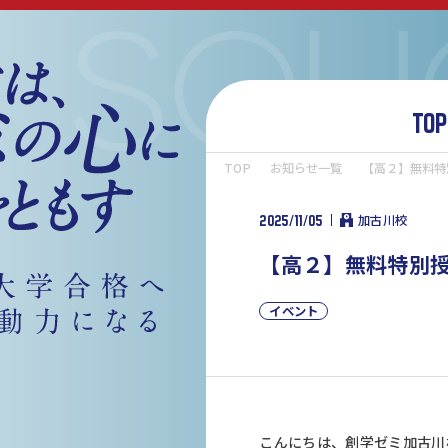
TOP
TOP
お知らせ一覧
【高２】無料特
2025/11/05
加古川校
【高２】無料特別
イベント
こんにちは、創学ゼミ加古川