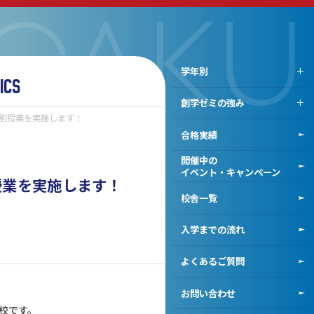
学年別
ICS
高校1年生
創学ゼミの強み
高校2年生
別授業を実施します！
双方向の対面授業と
高校3年生
合格実績
鍛える演習
既卒生対象創学ゼミナール
高校生活を成功させる
開催中の
学習サポート
イベント・キャンペーン
授業を実施します！
2段階カリキュラムで
校舎一覧
最適ルートに導く
入学までの流れ
よくあるご質問
お問い合わせ
校です。