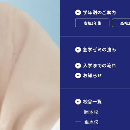
学年別のご案内
高校1年生
高校
創学ゼミの強み
入学までの流れ
お知らせ
校舎一覧
岡本校
垂水校